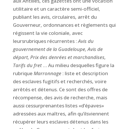
aux Antilles,
ces gazettes
ont une vocation
utilitaire et un caractère semi-officiel,
publiant les avis, circulaires, arrêt
du
Gouverneur, ordonnances et règlements qui
régissent la vie coloniale, avec
leurs
rubriques récurrentes :
Avis du
gouvernement de la Guadeloupe, Avis de
départ, Prix
des denrées et
marchandises,
Tarifs du fret
… A
u milieu desquelles figure la
rubrique
Marronnage
: liste et description
des esclaves fugitifs et recherchés, voire
arrêtés
et détenus. Ce sont des offres de
récompense, des avis de recherche, mais
aussi
ces
surprenantes
listes
«d’
épaves
»
adressées aux maîtres, afin qu’ils
viennent
récupérer leurs esclaves détenus dans les