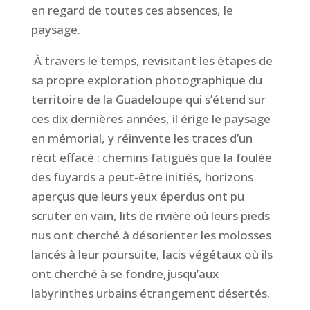
en regard de toutes ces absences, le
paysage.
À travers le temps,
revisitant les étapes de
sa propre
exploration photographique du
territoire de la Guadeloupe
qui s’étend sur
ces
dix
dernières années,
il
érige
le paysage
en
mémorial, y réinven
te les traces d’un
récit effacé :
c
hemins fatigués que la foulée
des
fuyards a peut-être initié
s
, horizons
aperçus que leurs yeux éperdus ont pu
scruter
en vain, lits de rivière où leurs pieds
nus ont cherché à désorienter les molosses
lancés à leur poursuite, lacis végétaux où ils
ont cherché à se fondre
,
jusqu’aux
labyrinthes urbains étrangement désertés.