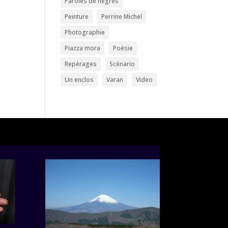
Paroles de nègres
Peinture
Perrine Michel
Photographie
Piazza mora
Poésie
Repérages
Scénario
Un enclos
Varan
Video