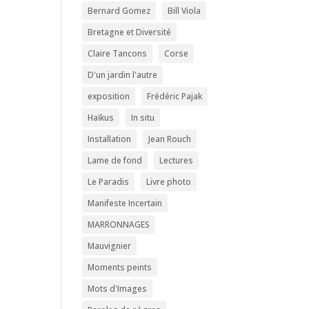
Bernard Gomez
Bill Viola
Bretagne et Diversité
Claire Tancons
Corse
D'un jardin l'autre
exposition
Frédéric Pajak
Haïkus
In situ
Installation
Jean Rouch
Lame de fond
Lectures
Le Paradis
Livre photo
Manifeste Incertain
MARRONNAGES
Mauvignier
Moments peints
Mots d'Images