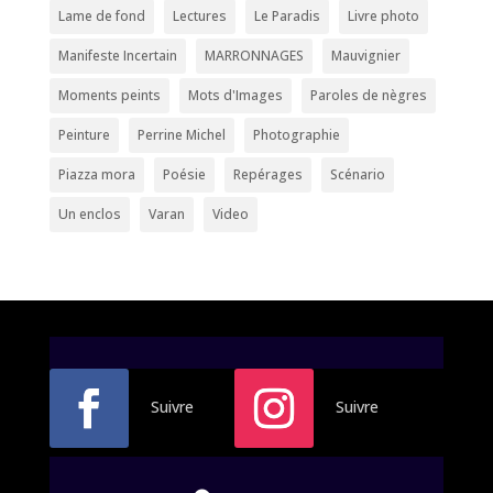
Lame de fond
Lectures
Le Paradis
Livre photo
Manifeste Incertain
MARRONNAGES
Mauvignier
Moments peints
Mots d'Images
Paroles de nègres
Peinture
Perrine Michel
Photographie
Piazza mora
Poésie
Repérages
Scénario
Un enclos
Varan
Video
Suivre
Suivre