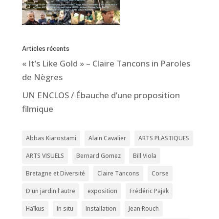
Articles récents
« It’s Like Gold » – Claire Tancons in Paroles
de Nègres
UN ENCLOS / Ébauche d’une proposition
filmique
Abbas Kiarostami
Alain Cavalier
ARTS PLASTIQUES
ARTS VISUELS
Bernard Gomez
Bill Viola
Bretagne et Diversité
Claire Tancons
Corse
D'un jardin l'autre
exposition
Frédéric Pajak
Haïkus
In situ
Installation
Jean Rouch