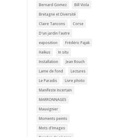
Bernard Gomez
Bill Viola
Bretagne et Diversité
Claire Tancons
Corse
D'un jardin l'autre
exposition
Frédéric Pajak
Haïkus
In situ
Installation
Jean Rouch
Lame de fond
Lectures
Le Paradis
Livre photo
Manifeste Incertain
MARRONNAGES
Mauvignier
Moments peints
Mots d'Images