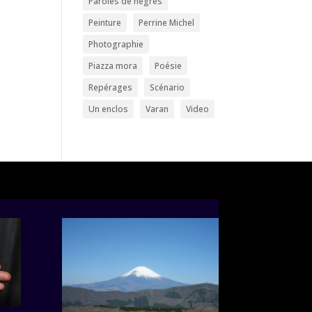
Paroles de nègres
Peinture
Perrine Michel
Photographie
Piazza mora
Poésie
Repérages
Scénario
Un enclos
Varan
Video