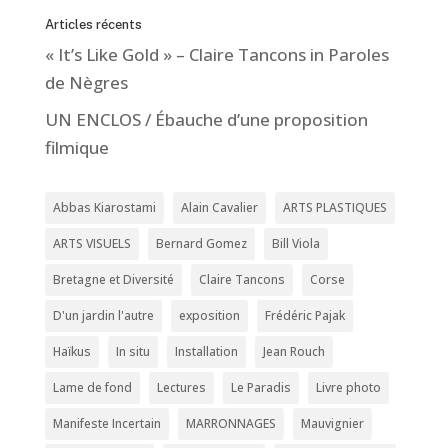
Articles récents
« It’s Like Gold » – Claire Tancons in Paroles
de Nègres
UN ENCLOS / Ébauche d’une proposition
filmique
Abbas Kiarostami
Alain Cavalier
ARTS PLASTIQUES
ARTS VISUELS
Bernard Gomez
Bill Viola
Bretagne et Diversité
Claire Tancons
Corse
D'un jardin l'autre
exposition
Frédéric Pajak
Haïkus
In situ
Installation
Jean Rouch
Lame de fond
Lectures
Le Paradis
Livre photo
Manifeste Incertain
MARRONNAGES
Mauvignier