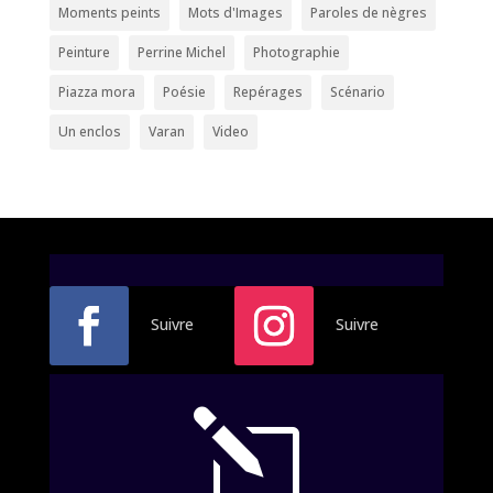
Moments peints
Mots d'Images
Paroles de nègres
Peinture
Perrine Michel
Photographie
Piazza mora
Poésie
Repérages
Scénario
Un enclos
Varan
Video
Suivre
Suivre
l