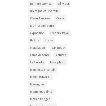
Bernard Gomez
Bill Viola
Bretagne et Diversité
Claire Tancons
Corse
D'un jardin l'autre
exposition
Frédéric Pajak
Haïkus
In situ
Installation
Jean Rouch
Lame de fond
Lectures
Le Paradis
Livre photo
Manifeste Incertain
MARRONNAGES
Mauvignier
Moments peints
Mots d'Images