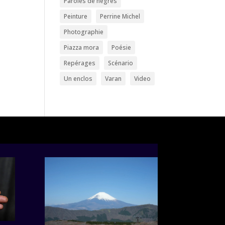
Paroles de nègres
Peinture
Perrine Michel
Photographie
Piazza mora
Poésie
Repérages
Scénario
Un enclos
Varan
Video