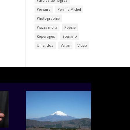
Paroles de nègres
Peinture
Perrine Michel
Photographie
Piazza mora
Poésie
Repérages
Scénario
Un enclos
Varan
Video