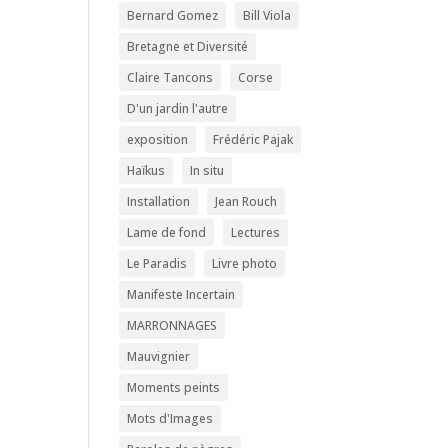
Bernard Gomez
Bill Viola
Bretagne et Diversité
Claire Tancons
Corse
D'un jardin l'autre
exposition
Frédéric Pajak
Haïkus
In situ
Installation
Jean Rouch
Lame de fond
Lectures
Le Paradis
Livre photo
Manifeste Incertain
MARRONNAGES
Mauvignier
Moments peints
Mots d'Images