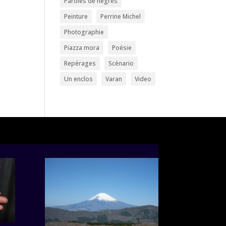
Paroles de nègres
Peinture
Perrine Michel
Photographie
Piazza mora
Poésie
Repérages
Scénario
Un enclos
Varan
Video