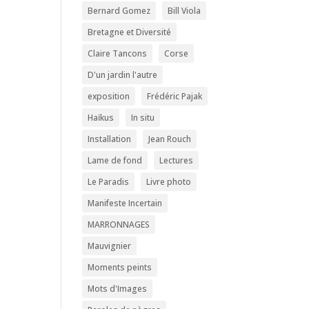
Bernard Gomez
Bill Viola
Bretagne et Diversité
Claire Tancons
Corse
D'un jardin l'autre
exposition
Frédéric Pajak
Haïkus
In situ
Installation
Jean Rouch
Lame de fond
Lectures
Le Paradis
Livre photo
Manifeste Incertain
MARRONNAGES
Mauvignier
Moments peints
Mots d'Images