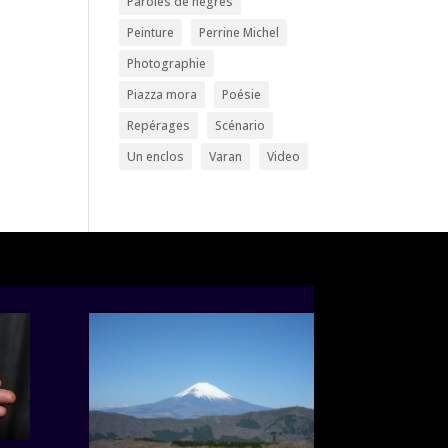
Paroles de nègres
Peinture
Perrine Michel
Photographie
Piazza mora
Poésie
Repérages
Scénario
Un enclos
Varan
Video