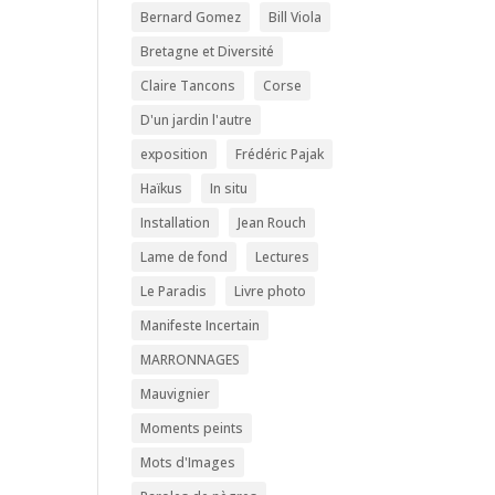
Bernard Gomez
Bill Viola
Bretagne et Diversité
Claire Tancons
Corse
D'un jardin l'autre
exposition
Frédéric Pajak
Haïkus
In situ
Installation
Jean Rouch
Lame de fond
Lectures
Le Paradis
Livre photo
Manifeste Incertain
MARRONNAGES
Mauvignier
Moments peints
Mots d'Images