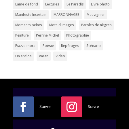
Lame de fond
Lectures
Le Paradis
Livre photo
Manifeste Incertain
MARRONNAGES
Mauvignier
Moments peints
Mots d'Images
Paroles de nègres
Peinture
Perrine Michel
Photographie
Piazza mora
Poésie
Repérages
Scénario
Un enclos
Varan
Video
Suivre
Suivre