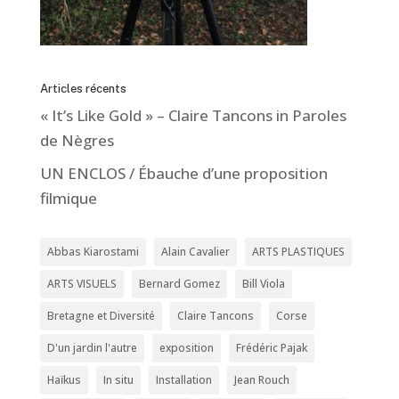
Articles récents
« It’s Like Gold » – Claire Tancons in Paroles
de Nègres
UN ENCLOS / Ébauche d’une proposition
filmique
Abbas Kiarostami
Alain Cavalier
ARTS PLASTIQUES
ARTS VISUELS
Bernard Gomez
Bill Viola
Bretagne et Diversité
Claire Tancons
Corse
D'un jardin l'autre
exposition
Frédéric Pajak
Haïkus
In situ
Installation
Jean Rouch