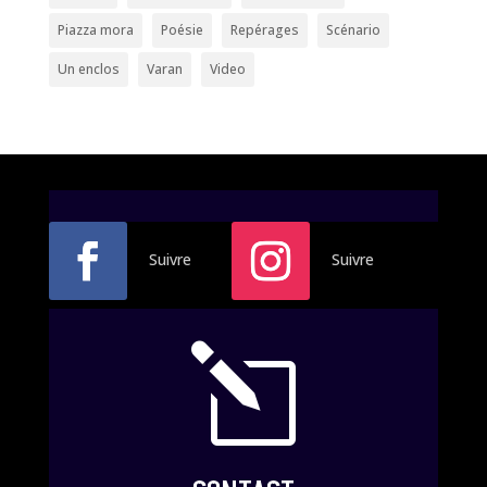
Piazza mora
Poésie
Repérages
Scénario
Un enclos
Varan
Video
Suivre
Suivre
l