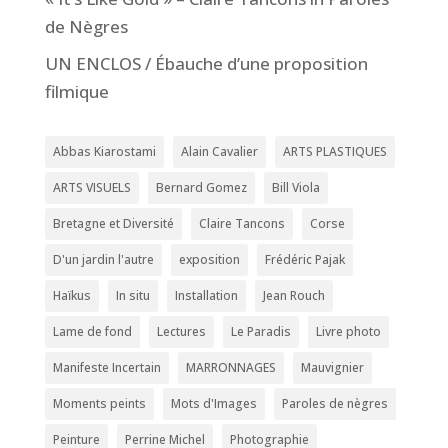
de Nègres
UN ENCLOS / Ébauche d’une proposition
filmique
Abbas Kiarostami
Alain Cavalier
ARTS PLASTIQUES
ARTS VISUELS
Bernard Gomez
Bill Viola
Bretagne et Diversité
Claire Tancons
Corse
D'un jardin l'autre
exposition
Frédéric Pajak
Haïkus
In situ
Installation
Jean Rouch
Lame de fond
Lectures
Le Paradis
Livre photo
Manifeste Incertain
MARRONNAGES
Mauvignier
Moments peints
Mots d'Images
Paroles de nègres
Peinture
Perrine Michel
Photographie