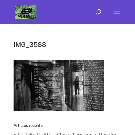
IMG_3588
Articles récents
« It’s Like Gold » – Claire Tancons in Paroles