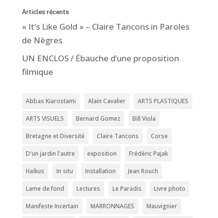
Articles récents
« It’s Like Gold » – Claire Tancons in Paroles
de Nègres
UN ENCLOS / Ébauche d’une proposition
filmique
Abbas Kiarostami
Alain Cavalier
ARTS PLASTIQUES
ARTS VISUELS
Bernard Gomez
Bill Viola
Bretagne et Diversité
Claire Tancons
Corse
D'un jardin l'autre
exposition
Frédéric Pajak
Haïkus
In situ
Installation
Jean Rouch
Lame de fond
Lectures
Le Paradis
Livre photo
Manifeste Incertain
MARRONNAGES
Mauvignier