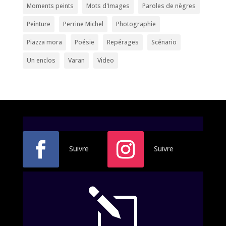
Moments peints
Mots d'Images
Paroles de nègres
Peinture
Perrine Michel
Photographie
Piazza mora
Poésie
Repérages
Scénario
Un enclos
Varan
Video
Suivre
Suivre
l