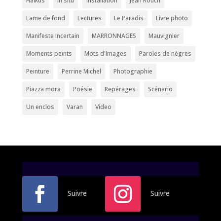
Haïkus
In situ
Installation
Jean Rouch
Lame de fond
Lectures
Le Paradis
Livre photo
Manifeste Incertain
MARRONNAGES
Mauvignier
Moments peints
Mots d'Images
Paroles de nègres
Peinture
Perrine Michel
Photographie
Piazza mora
Poésie
Repérages
Scénario
Un enclos
Varan
Video
Suivre
Suivre