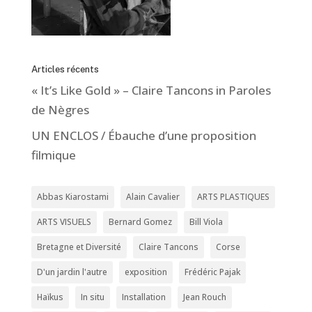
Articles récents
« It’s Like Gold » – Claire Tancons in Paroles
de Nègres
UN ENCLOS / Ébauche d’une proposition
filmique
Abbas Kiarostami
Alain Cavalier
ARTS PLASTIQUES
ARTS VISUELS
Bernard Gomez
Bill Viola
Bretagne et Diversité
Claire Tancons
Corse
D'un jardin l'autre
exposition
Frédéric Pajak
Haïkus
In situ
Installation
Jean Rouch