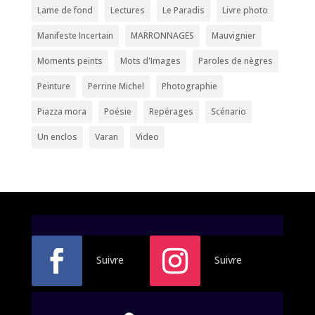
Lame de fond
Lectures
Le Paradis
Livre photo
Manifeste Incertain
MARRONNAGES
Mauvignier
Moments peints
Mots d'Images
Paroles de nègres
Peinture
Perrine Michel
Photographie
Piazza mora
Poésie
Repérages
Scénario
Un enclos
Varan
Video
Suivre
Suivre