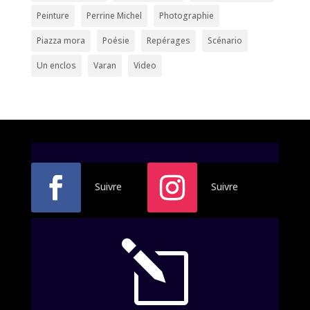
Peinture
Perrine Michel
Photographie
Piazza mora
Poésie
Repérages
Scénario
Un enclos
Varan
Video
Suivre
Suivre
l