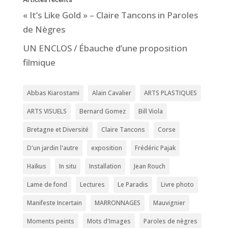
« It’s Like Gold » – Claire Tancons in Paroles
de Nègres
UN ENCLOS / Ébauche d’une proposition
filmique
Abbas Kiarostami
Alain Cavalier
ARTS PLASTIQUES
ARTS VISUELS
Bernard Gomez
Bill Viola
Bretagne et Diversité
Claire Tancons
Corse
D'un jardin l'autre
exposition
Frédéric Pajak
Haïkus
In situ
Installation
Jean Rouch
Lame de fond
Lectures
Le Paradis
Livre photo
Manifeste Incertain
MARRONNAGES
Mauvignier
Moments peints
Mots d'Images
Paroles de nègres