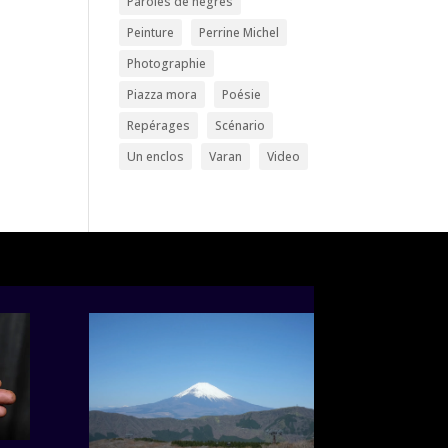
Paroles de nègres
Peinture
Perrine Michel
Photographie
Piazza mora
Poésie
Repérages
Scénario
Un enclos
Varan
Video