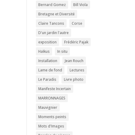
Bernard Gomez
Bill Viola
Bretagne et Diversité
Claire Tancons
Corse
D'un jardin l'autre
exposition
Frédéric Pajak
Haïkus
In situ
Installation
Jean Rouch
Lame de fond
Lectures
Le Paradis
Livre photo
Manifeste Incertain
MARRONNAGES
Mauvignier
Moments peints
Mots d'Images