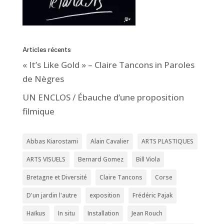
Articles récents
« It’s Like Gold » – Claire Tancons in Paroles
de Nègres
UN ENCLOS / Ébauche d’une proposition
filmique
Abbas Kiarostami
Alain Cavalier
ARTS PLASTIQUES
ARTS VISUELS
Bernard Gomez
Bill Viola
Bretagne et Diversité
Claire Tancons
Corse
D'un jardin l'autre
exposition
Frédéric Pajak
Haïkus
In situ
Installation
Jean Rouch