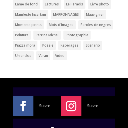
Lame de fond
Lectures
Le Paradis
Livre photo
Manifeste Incertain
MARRONNAGES
Mauvignier
Moments peints
Mots d'Images
Paroles de nègres
Peinture
Perrine Michel
Photographie
Piazza mora
Poésie
Repérages
Scénario
Un enclos
Varan
Video
Suivre
Suivre