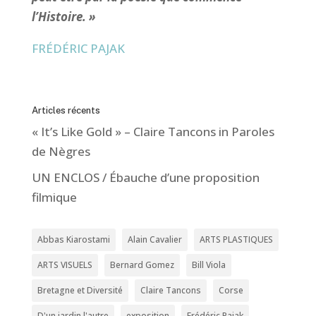
l’Histoire. »
FRÉDÉRIC PAJAK
Articles récents
« It’s Like Gold » – Claire Tancons in Paroles
de Nègres
UN ENCLOS / Ébauche d’une proposition
filmique
Abbas Kiarostami
Alain Cavalier
ARTS PLASTIQUES
ARTS VISUELS
Bernard Gomez
Bill Viola
Bretagne et Diversité
Claire Tancons
Corse
D'un jardin l'autre
exposition
Frédéric Pajak