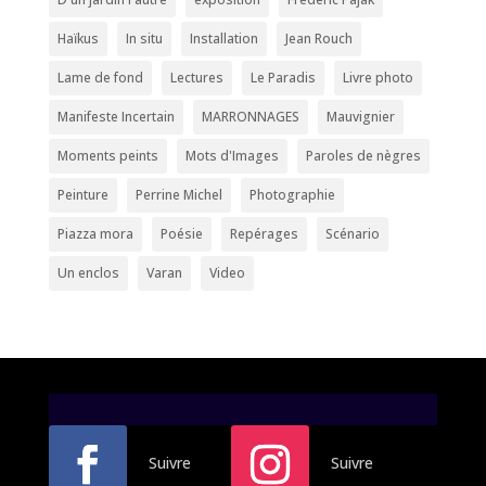
Haïkus
In situ
Installation
Jean Rouch
Lame de fond
Lectures
Le Paradis
Livre photo
Manifeste Incertain
MARRONNAGES
Mauvignier
Moments peints
Mots d'Images
Paroles de nègres
Peinture
Perrine Michel
Photographie
Piazza mora
Poésie
Repérages
Scénario
Un enclos
Varan
Video
Suivre
Suivre