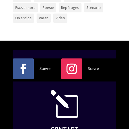
Piazza mora
Poésie
Repérages
Scénario
Un enclos
Varan
Video
Suivre
Suivre
l