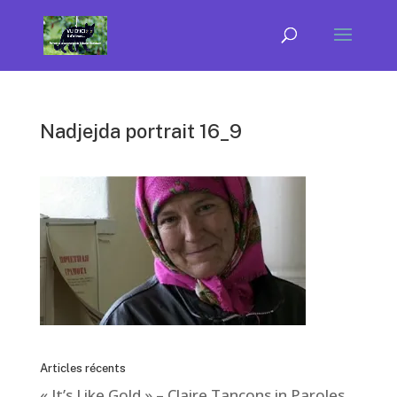
Nadjejda portrait 16_9
Articles récents
« It’s Like Gold » – Claire Tancons in Paroles