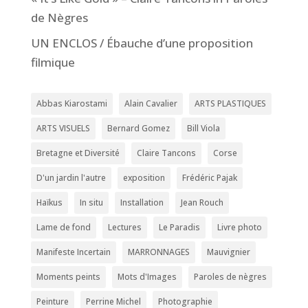
de Nègres
UN ENCLOS / Ébauche d’une proposition
filmique
Abbas Kiarostami
Alain Cavalier
ARTS PLASTIQUES
ARTS VISUELS
Bernard Gomez
Bill Viola
Bretagne et Diversité
Claire Tancons
Corse
D'un jardin l'autre
exposition
Frédéric Pajak
Haïkus
In situ
Installation
Jean Rouch
Lame de fond
Lectures
Le Paradis
Livre photo
Manifeste Incertain
MARRONNAGES
Mauvignier
Moments peints
Mots d'Images
Paroles de nègres
Peinture
Perrine Michel
Photographie