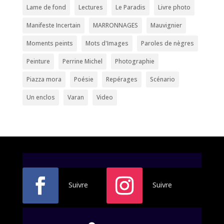
Lame de fond
Lectures
Le Paradis
Livre photo
Manifeste Incertain
MARRONNAGES
Mauvignier
Moments peints
Mots d'Images
Paroles de nègres
Peinture
Perrine Michel
Photographie
Piazza mora
Poésie
Repérages
Scénario
Un enclos
Varan
Video
Suivre
Suivre