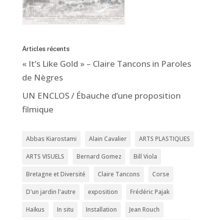
Articles récents
« It’s Like Gold » – Claire Tancons in Paroles
de Nègres
UN ENCLOS / Ébauche d’une proposition
filmique
Abbas Kiarostami
Alain Cavalier
ARTS PLASTIQUES
ARTS VISUELS
Bernard Gomez
Bill Viola
Bretagne et Diversité
Claire Tancons
Corse
D'un jardin l'autre
exposition
Frédéric Pajak
Haïkus
In situ
Installation
Jean Rouch