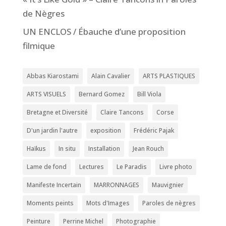
de Nègres
UN ENCLOS / Ébauche d’une proposition
filmique
Abbas Kiarostami
Alain Cavalier
ARTS PLASTIQUES
ARTS VISUELS
Bernard Gomez
Bill Viola
Bretagne et Diversité
Claire Tancons
Corse
D'un jardin l'autre
exposition
Frédéric Pajak
Haïkus
In situ
Installation
Jean Rouch
Lame de fond
Lectures
Le Paradis
Livre photo
Manifeste Incertain
MARRONNAGES
Mauvignier
Moments peints
Mots d'Images
Paroles de nègres
Peinture
Perrine Michel
Photographie