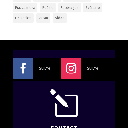
Piazza mora
Poésie
Repérages
Scénario
Un enclos
Varan
Video
Suivre
Suivre
l